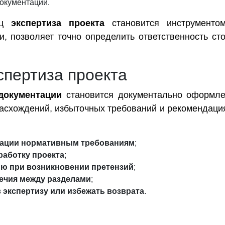
документации.
иц
экспертиза проекта
становится инструментом
и, позволяет точно определить ответственность ст
спертиза проекта
документации
становится документально оформле
асхождений, избыточных требований и рекомендация
тации нормативным требованиям
;
работку проекта
;
ю при возникновении претензий
;
ечия между разделами
;
 экспертизу или избежать возврата
.