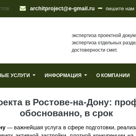
architproject@e-gmail.ru
пишите нам
СТОВ
экспертиза проектной докум
экспертиза отдельных разде
достоверности смет.
НЫЕ УСЛУГИ
ИНФОРМАЦИЯ
О КОМПАНИИ
оекта в Ростове-на-Дону: про
обоснованно, в срок
ну
— важнейшая услуга в сфере подготовки, реализ
овиях активной застройки, плотной конкуренции н