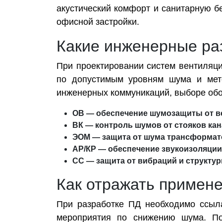
акустический комфорт и санитарную б
офисной застройки.
Какие инженерные ра
При проектировании систем вентиляци
по допустимым уровням шума и мето
инженерных коммуникаций, выборе обо
ОВ — обеспечение шумозащиты от в
ВК — контроль шумов от стояков ка
ЭОМ — защита от шума трансформато
АР/КР — обеспечение звукоизоляции
СС — защита от вибраций и структу
Как отражать примен
При разработке ПД необходимо ссыл
мероприятия по снижению шума. Поя