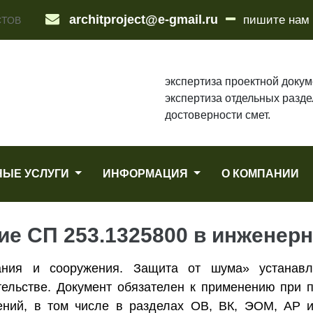
architproject@e-gmail.ru
пишите нам
СТОВ
экспертиза проектной докум
экспертиза отдельных разде
достоверности смет.
НЫЕ УСЛУГИ
ИНФОРМАЦИЯ
О КОМПАНИИ
ие СП 253.1325800 в инженер
ния и сооружения. Защита от шума» устанавл
тельстве. Документ обязателен к применению при 
ений, в том числе в разделах ОВ, ВК, ЭОМ, АР и