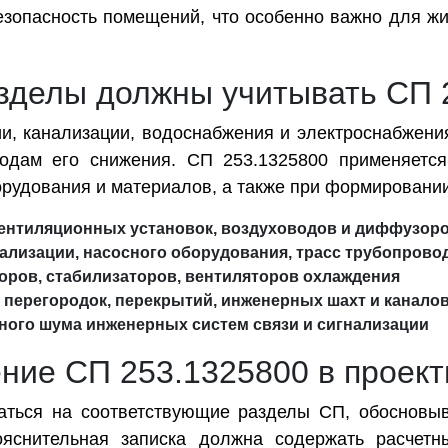
езопасность помещений, что особенно важно для жи
зделы должны учитывать СП 
и, канализации, водоснабжения и электроснабжени
дам его снижения. СП 253.1325800 применяется 
рудования и материалов, а также при формировании
ентиляционных установок, воздуховодов и диффузор
нализации, насосного оборудования, трасс трубопрово
ров, стабилизаторов, вентиляторов охлаждения
 перегородок, перекрытий, инженерных шахт и канало
рного шума инженерных систем связи и сигнализации
ение СП 253.1325800 в проек
аться на соответствующие разделы СП, обосновы
снительная записка должна содержать расчетны