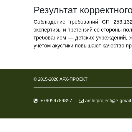
Результат корректног
Соблюдение требований СП 253.1325
экспертизы и претензий со стороны по
требованием — детских учреждений, 
учётом акустики повышают качество про
© 2015-
2026
АРХ-ПРОЕКТ
+79054789857
architproject@e-gmail