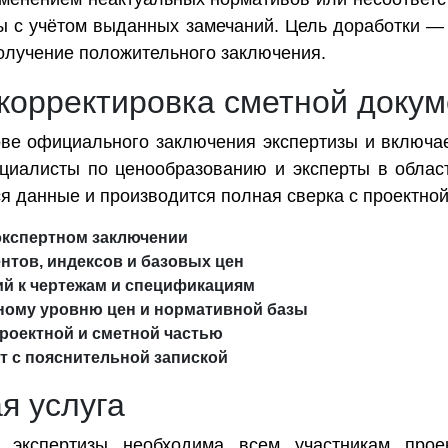
ты с учётом выданных замечаний. Цель доработки —
олучение положительного заключения.
 корректировка сметной доку
ве официального заключения экспертизы и включае
циалисты по ценообразованию и эксперты в облас
я данные и производится полная сверка с проектной
 экспертном заключении
нтов, индексов и базовых цен
ий к чертежам и спецификациям
ному уровню цен и нормативной базы
проектной и сметной частью
т с пояснительной запиской
я услуга
 экспертизы необходима всем участникам проек