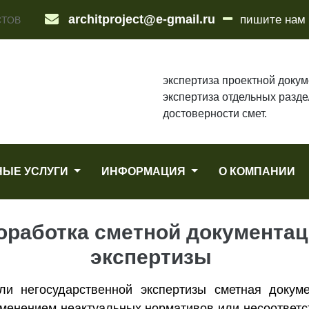
architproject@e-gmail.ru
пишите нам
СТОВ
экспертиза проектной докум
экспертиза отдельных разде
достоверности смет.
НЫЕ УСЛУГИ
ИНФОРМАЦИЯ
О КОМПАНИИ
оработка сметной документац
экспертизы
ли негосударственной экспертизы сметная докуме
именением неактуальных нормативов или несоответс